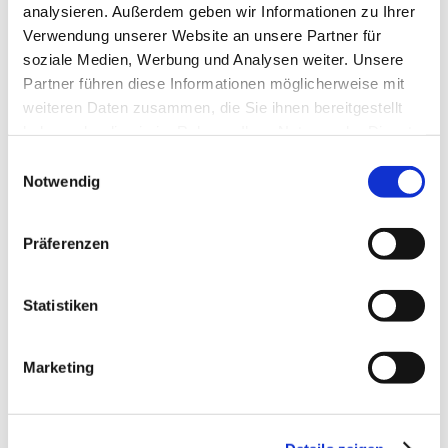
analysieren. Außerdem geben wir Informationen zu Ihrer
Verwendung unserer Website an unsere Partner für
soziale Medien, Werbung und Analysen weiter. Unsere
Partner führen diese Informationen möglicherweise mit
weiteren Daten zusammen, die Sie ihnen bereitgestellt
haben oder die sie im Rahmen Ihrer Nutzung der Dienste
WEITERE LEISTUNGEN
gesammelt haben.
Einwilligungsauswahl
Notwendig
Präferenzen
Statistiken
Marketing
REFERENZOBJEKTE